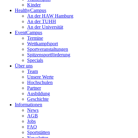
Kinder
HealthyCampus
An der HAW Hamburg
An der TUHH
An der Universität
EventCampus
Termine
Wettkampfsport
Sportveranstaltungen
Spitzensportförderung
Specials
Über uns
Team
Unsere Werte
Hochschulen
Partner
Ausbildung
Geschichte
Informationen
News
AGB
Jobs
FAQ
Sportstätten
Newsletter