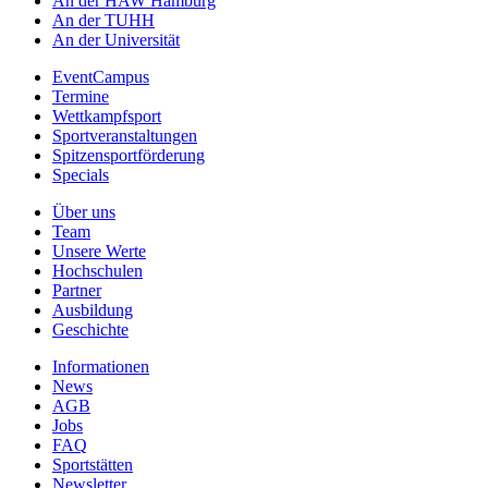
An der HAW Hamburg
An der TUHH
An der Universität
EventCampus
Termine
Wettkampfsport
Sportveranstaltungen
Spitzensportförderung
Specials
Über uns
Team
Unsere Werte
Hochschulen
Partner
Ausbildung
Geschichte
Informationen
News
AGB
Jobs
FAQ
Sportstätten
Newsletter