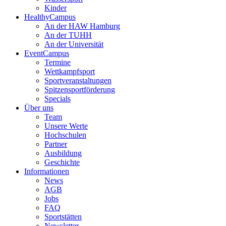
Kinder
HealthyCampus
An der HAW Hamburg
An der TUHH
An der Universität
EventCampus
Termine
Wettkampfsport
Sportveranstaltungen
Spitzensportförderung
Specials
Über uns
Team
Unsere Werte
Hochschulen
Partner
Ausbildung
Geschichte
Informationen
News
AGB
Jobs
FAQ
Sportstätten
Newsletter