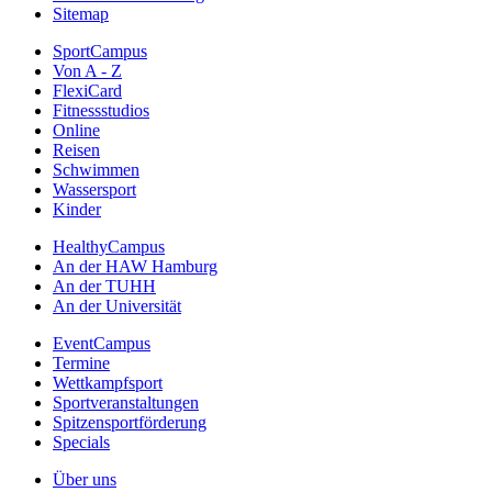
Sitemap
SportCampus
Von A - Z
FlexiCard
Fitnessstudios
Online
Reisen
Schwimmen
Wassersport
Kinder
HealthyCampus
An der HAW Hamburg
An der TUHH
An der Universität
EventCampus
Termine
Wettkampfsport
Sportveranstaltungen
Spitzensportförderung
Specials
Über uns