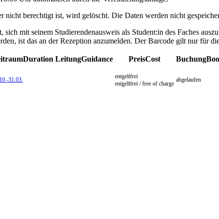
cht berechtigt ist, wird gelöscht. Die Daten werden nicht gespeicher
t, sich mit seinem Studierendenausweis als Student:in des Faches ausz
en, ist das an der Rezeption anzumelden. Der Barcode gilt nur für die
itraum
Duration
Leitung
Guidance
Preis
Cost
Buchung
Boo
entgeltfrei
10.-
31.03.
abgelaufen
entgeltfrei / free of charge