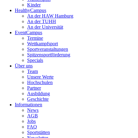
Kinder
HealthyCampus
An der HAW Hamburg
An der TUHH
An der Universität
EventCampus
Termine
Wettkampfsport
Sportveranstaltungen
Spitzensportförderung
Specials
Über uns
Team
Unsere Werte
Hochschulen
Partner
Ausbildung
Geschichte
Informationen
News
AGB
Jobs
FAQ
Sportstätten
Newsletter