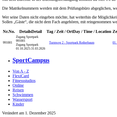
Die Matrikelnummern werden mit dem Prüfungsbüro abgeglichen, wer ni
Wer seine Daten nicht eingeben möchte, hat weiterhin die Möglichkei
Sollen „Gäste“, die nicht dem Fach angehören, mit reingenommen werd
Nr.
No.
Details
Detail
Tag / Zeit / Ort
Day / Time / Location
Ze
Zugang Sportpark
991001
991001
Turmweg 2 - Sportpark Rotherbaum
01.
Zugang Sportpark
01.10.2025-
31.03.2026
SportCampus
Von A - Z
FlexiCard
Fitnessstudios
Online
Reisen
Schwimmen
Wassersport
Kinder
Verändert am 1. Dezember 2025