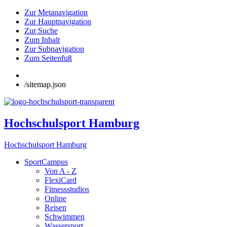
Zur Metanavigation
Zur Hauptnavigation
Zur Suche
Zum Inhalt
Zur Subnavigation
Zum Seitenfuß
/sitemap.json
Hochschulsport Hamburg
Hochschulsport Hamburg
SportCampus
Von A - Z
FlexiCard
Fitnessstudios
Online
Reisen
Schwimmen
Wassersport