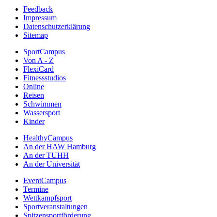
Feedback
Impressum
Datenschutzerklärung
Sitemap
SportCampus
Von A - Z
FlexiCard
Fitnessstudios
Online
Reisen
Schwimmen
Wassersport
Kinder
HealthyCampus
An der HAW Hamburg
An der TUHH
An der Universität
EventCampus
Termine
Wettkampfsport
Sportveranstaltungen
Spitzensportförderung