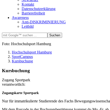
Kontakt
Datenschutzerklärung
Barrierefreiheit
Awareness
Anti-DISKRIMINIERUNG
Leitbild
Foto: Hochschulsport Hamburg
Hochschulsport Hamburg
SportCampus
Kursbuchung
Kursbuchung
Zugang Sportpark
verantwortlich:
Zugangskarte Sportpark
Nur für immatrikulierte Studierende des Fachs Bewegungswissenschaf
Mit dem Barcode in der Buchungsbestätigung kommst du Mo.-Fr. ab 1