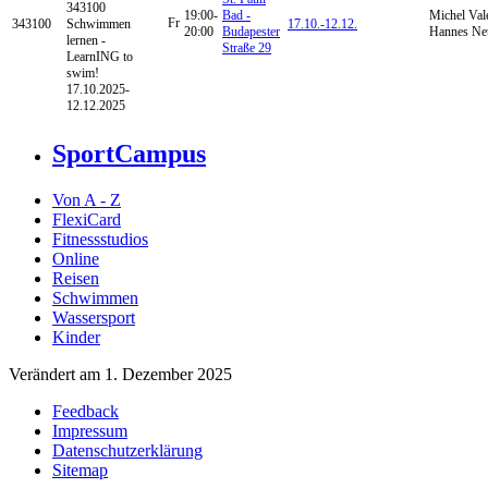
343100
19:00-
Bad -
Michel Vale
Fr
343100
Schwimmen
17.10.-
12.12.
20:00
Budapester
Hannes N
lernen -
Straße 29
LearnING to
swim!
17.10.2025-
12.12.2025
SportCampus
Von A - Z
FlexiCard
Fitnessstudios
Online
Reisen
Schwimmen
Wassersport
Kinder
Verändert am 1. Dezember 2025
Feedback
Impressum
Datenschutzerklärung
Sitemap