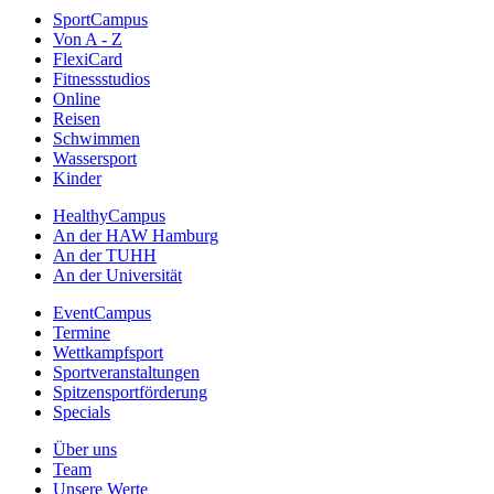
SportCampus
Von A - Z
FlexiCard
Fitnessstudios
Online
Reisen
Schwimmen
Wassersport
Kinder
HealthyCampus
An der HAW Hamburg
An der TUHH
An der Universität
EventCampus
Termine
Wettkampfsport
Sportveranstaltungen
Spitzensportförderung
Specials
Über uns
Team
Unsere Werte