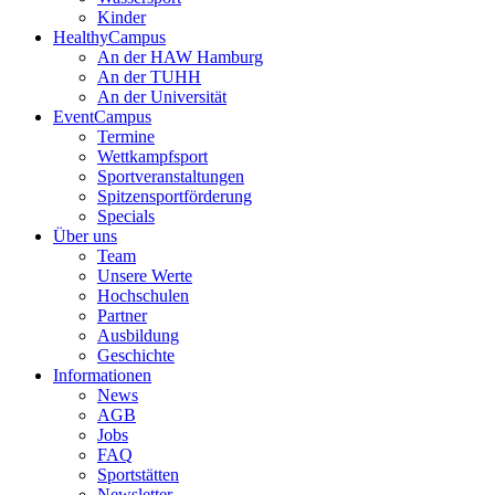
Kinder
HealthyCampus
An der HAW Hamburg
An der TUHH
An der Universität
EventCampus
Termine
Wettkampfsport
Sportveranstaltungen
Spitzensportförderung
Specials
Über uns
Team
Unsere Werte
Hochschulen
Partner
Ausbildung
Geschichte
Informationen
News
AGB
Jobs
FAQ
Sportstätten
Newsletter