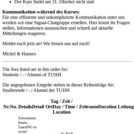
Der Kurs findet am 31. Oktober nicht statt
Kommunikation während des Kurses:
Für eine effiziente und unkomplizierte Kommunikation unter uns
werden wir eine Signal-Chatgruppe erstellen. Hier könnt ihr Fragen
stellen, Informationen austauschen und schnell auf aktuelle
Mitteilungen reagieren.
Meldet euch jetzt an! Wir freuen uns auf euch!
Michel & Hannes
The fees listed are in this order for:
Students / - / Alumni of TUHH
Die angegebenen Entgelte stehen in dieser Reihenfolge für:
Studierende / - / Alumni der TUHH
Tag / Zeit /
Nr.
No.
Details
Detail
Ort
Day / Time /
Zeitraum
Duration
Leitung
Location
Schwimmen
lernen -
LearnING to
swim!
St. Pauli