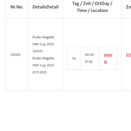
Tag / Zeit / Ort
Day /
Nr.
No.
Details
Detail
Ze
Time / Location
Ruder-Regatta
FARI Cup 2025
124501
124501
09:30-
Isekai
01.1
Ruder-Regatta
Sa
17:30
1b
FARI Cup 2025
01.11.2025