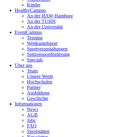
Kinder
HealthyCampus
An der HAW Hamburg
An der TUHH
An der Universität
EventCampus
Termine
Wettkampfsport
Sportveranstaltungen
Spitzensportförderung
Specials
Über uns
Team
Unsere Werte
Hochschulen
Partner
Ausbildung
Geschichte
Informationen
News
AGB
Jobs
FAQ
Sportstätten
Newsletter