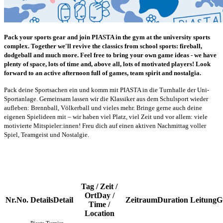
Pack your sports gear and join PIASTA in the gym at the university sports
complex. Together we'll revive the classics from school sports: fireball,
dodgeball and much more. Feel free to bring your own game ideas - we have
plenty of space, lots of time and, above all, lots of motivated players! Look
forward to an active afternoon full of games, team spirit and nostalgia.
Pack deine Sportsachen ein und komm mit PIASTA in die Turnhalle der Uni-
Sportanlage. Gemeinsam lassen wir die Klassiker aus dem Schulsport wieder
aufleben: Brennball, Völkerball und vieles mehr. Bringe gerne auch deine
eigenen Spielideen mit – wir haben viel Platz, viel Zeit und vor allem: viele
motivierte Mitspieler:innen! Freu dich auf einen aktiven Nachmittag voller
Spiel, Teamgeist und Nostalgie.
Tag / Zeit /
Ort
Day /
Nr.
No.
Details
Detail
Zeitraum
Duration
Leitung
G
Time /
Location