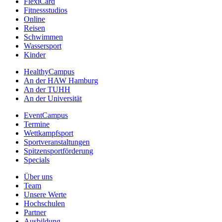
FlexiCard
Fitnessstudios
Online
Reisen
Schwimmen
Wassersport
Kinder
HealthyCampus
An der HAW Hamburg
An der TUHH
An der Universität
EventCampus
Termine
Wettkampfsport
Sportveranstaltungen
Spitzensportförderung
Specials
Über uns
Team
Unsere Werte
Hochschulen
Partner
Ausbildung