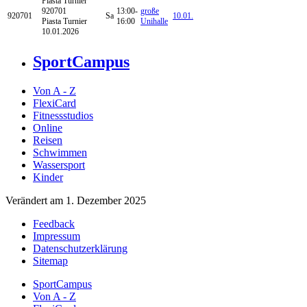
Piasta Turnier
920701
13:00-
große
920701
Sa
10.01.
Piasta Turnier
16:00
Unihalle
10.01.2026
SportCampus
Von A - Z
FlexiCard
Fitnessstudios
Online
Reisen
Schwimmen
Wassersport
Kinder
Verändert am 1. Dezember 2025
Feedback
Impressum
Datenschutzerklärung
Sitemap
SportCampus
Von A - Z