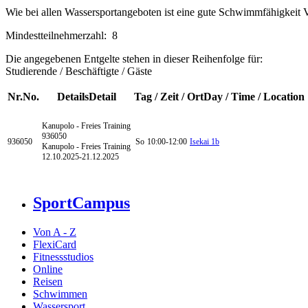
Wie bei allen Wassersportangeboten ist eine gute Schwimmfähigkeit 
Mindestteilnehmerzahl: 8
Die angegebenen Entgelte stehen in dieser Reihenfolge für:
Studierende / Beschäftigte / Gäste
Nr.
No.
Details
Detail
Tag / Zeit / Ort
Day / Time / Location
Kanupolo - Freies Training
936050
936050
So
10:00-12:00
Isekai 1b
Kanupolo - Freies Training
12.10.2025-
21.12.2025
SportCampus
Von A - Z
FlexiCard
Fitnessstudios
Online
Reisen
Schwimmen
Wassersport