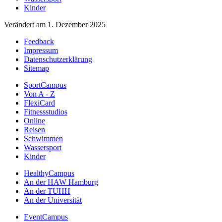
Kinder
Verändert am 1. Dezember 2025
Feedback
Impressum
Datenschutzerklärung
Sitemap
SportCampus
Von A - Z
FlexiCard
Fitnessstudios
Online
Reisen
Schwimmen
Wassersport
Kinder
HealthyCampus
An der HAW Hamburg
An der TUHH
An der Universität
EventCampus