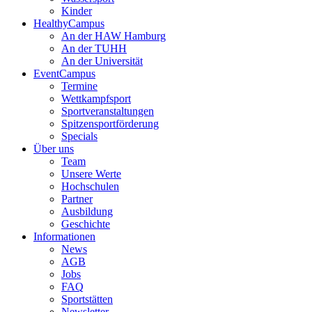
Kinder
HealthyCampus
An der HAW Hamburg
An der TUHH
An der Universität
EventCampus
Termine
Wettkampfsport
Sportveranstaltungen
Spitzensportförderung
Specials
Über uns
Team
Unsere Werte
Hochschulen
Partner
Ausbildung
Geschichte
Informationen
News
AGB
Jobs
FAQ
Sportstätten
Newsletter