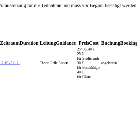
Voraussetzung für die Teilnahme und muss vor Beginn bestätigt werden
Zeitraum
Duration
Leitung
Guidance
Preis
Cost
Buchung
Bookin
25/ 30/ 40 €
25 €
für Studierende
12.10.-
21.12.
Thorin Pelle Robert
30 €
abgelaufen
für Beschäftigte
40 €
für Gäste