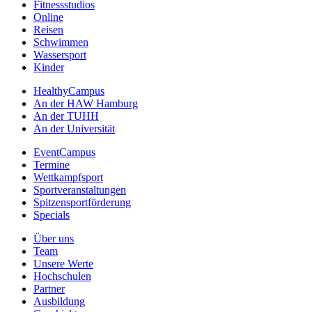
Fitnessstudios
Online
Reisen
Schwimmen
Wassersport
Kinder
HealthyCampus
An der HAW Hamburg
An der TUHH
An der Universität
EventCampus
Termine
Wettkampfsport
Sportveranstaltungen
Spitzensportförderung
Specials
Über uns
Team
Unsere Werte
Hochschulen
Partner
Ausbildung