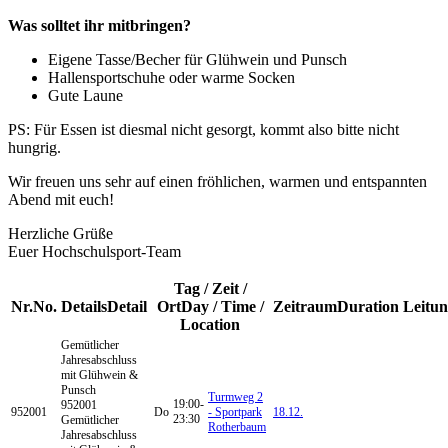
Was solltet ihr mitbringen?
Eigene Tasse/Becher für Glühwein und Punsch
Hallensportschuhe oder warme Socken
Gute Laune
PS: Für Essen ist diesmal nicht gesorgt, kommt also bitte nicht
hungrig.
Wir freuen uns sehr auf einen fröhlichen, warmen und entspannten
Abend mit euch!
Herzliche Grüße
Euer Hochschulsport-Team
Tag / Zeit /
Nr.
No.
Details
Detail
Ort
Day / Time /
Zeitraum
Duration
Leitu
Location
Gemütlicher
Jahresabschluss
mit Glühwein &
Punsch
Turmweg 2
19:00-
952001
952001
Do
- Sportpark
18.12.
23:30
Gemütlicher
Rotherbaum
Jahresabschluss