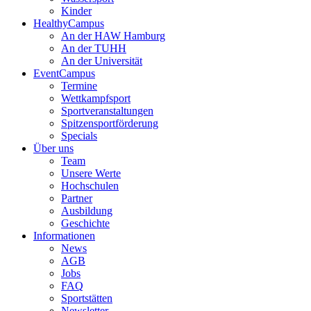
Kinder
HealthyCampus
An der HAW Hamburg
An der TUHH
An der Universität
EventCampus
Termine
Wettkampfsport
Sportveranstaltungen
Spitzensportförderung
Specials
Über uns
Team
Unsere Werte
Hochschulen
Partner
Ausbildung
Geschichte
Informationen
News
AGB
Jobs
FAQ
Sportstätten
Newsletter