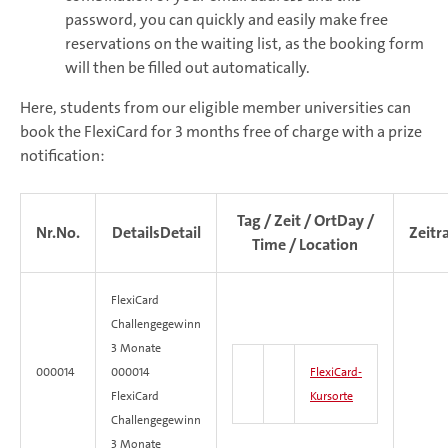
password, you can quickly and easily make free
reservations on the waiting list, as the booking form
will then be filled out automatically.
Here, students from our eligible member universities can
book the FlexiCard for 3 months free of charge with a prize
notification:
Tag / Zeit / Ort
Day /
Nr.
No.
Details
Detail
Zeit
Time / Location
FlexiCard
Challengegewinn
3 Monate
000014
000014
FlexiCard-
FlexiCard
Kursorte
Challengegewinn
3 Monate