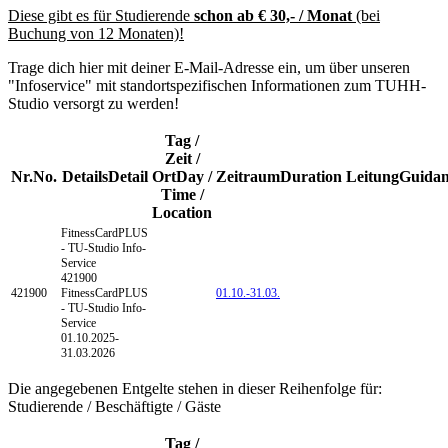
Diese gibt es für Studierende
schon ab € 30,- / Monat
(bei
Buchung von 12 Monaten)!
Trage dich hier mit deiner E-Mail-Adresse ein, um über unseren
"Infoservice" mit standortspezifischen Informationen zum TUHH-
Studio versorgt zu werden!
Tag /
Zeit /
Nr.
No.
Details
Detail
Ort
Day /
Zeitraum
Duration
Leitung
Guidan
Time /
Location
FitnessCardPLUS
- TU-Studio
Info-
Service
421900
421900
FitnessCardPLUS
01.10.-
31.03.
- TU-Studio Info-
Service
01.10.2025-
31.03.2026
Die angegebenen Entgelte stehen in dieser Reihenfolge für:
Studierende / Beschäftigte / Gäste
Tag /