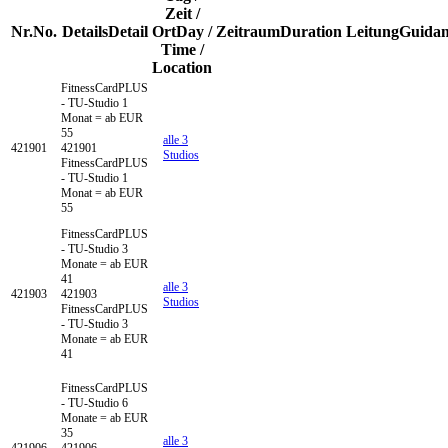
Zeit /
Nr.
No.
Details
Detail
Ort
Day /
Zeitraum
Duration
Leitung
Guidan
Time /
Location
FitnessCardPLUS
- TU-Studio
1
Monat = ab EUR
55
alle 3
421901
421901
Studios
FitnessCardPLUS
- TU-Studio 1
Monat = ab EUR
55
FitnessCardPLUS
- TU-Studio
3
Monate = ab EUR
41
alle 3
421903
421903
Studios
FitnessCardPLUS
- TU-Studio 3
Monate = ab EUR
41
FitnessCardPLUS
- TU-Studio
6
Monate = ab EUR
35
alle 3