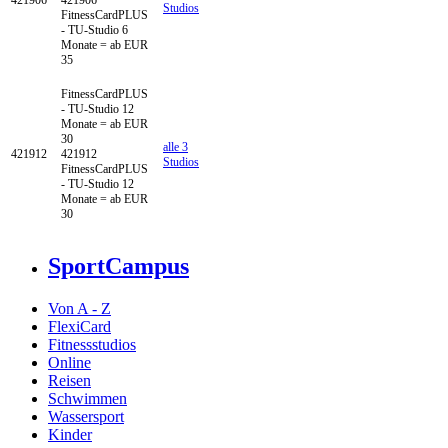
421906
421906
Studios
FitnessCardPLUS
- TU-Studio 6
Monate = ab EUR
35
FitnessCardPLUS
- TU-Studio
12
Monate = ab EUR
30
alle 3
421912
421912
Studios
FitnessCardPLUS
- TU-Studio 12
Monate = ab EUR
30
SportCampus
Von A - Z
FlexiCard
Fitnessstudios
Online
Reisen
Schwimmen
Wassersport
Kinder