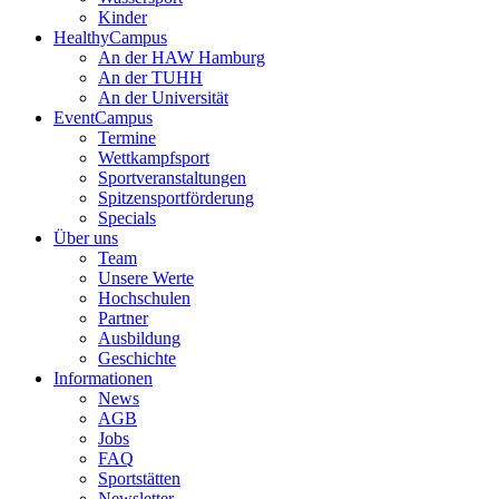
Kinder
HealthyCampus
An der HAW Hamburg
An der TUHH
An der Universität
EventCampus
Termine
Wettkampfsport
Sportveranstaltungen
Spitzensportförderung
Specials
Über uns
Team
Unsere Werte
Hochschulen
Partner
Ausbildung
Geschichte
Informationen
News
AGB
Jobs
FAQ
Sportstätten
Newsletter