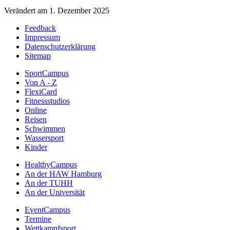
Verändert am 1. Dezember 2025
Feedback
Impressum
Datenschutzerklärung
Sitemap
SportCampus
Von A - Z
FlexiCard
Fitnessstudios
Online
Reisen
Schwimmen
Wassersport
Kinder
HealthyCampus
An der HAW Hamburg
An der TUHH
An der Universität
EventCampus
Termine
Wettkampfsport