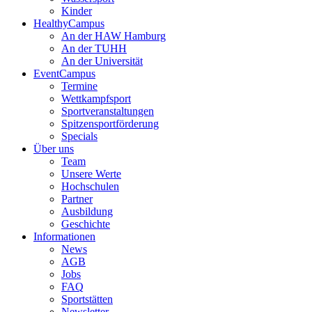
Kinder
HealthyCampus
An der HAW Hamburg
An der TUHH
An der Universität
EventCampus
Termine
Wettkampfsport
Sportveranstaltungen
Spitzensportförderung
Specials
Über uns
Team
Unsere Werte
Hochschulen
Partner
Ausbildung
Geschichte
Informationen
News
AGB
Jobs
FAQ
Sportstätten
Newsletter