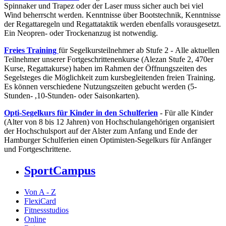
Spinnaker und Trapez oder der Laser muss sicher auch bei viel
Wind beherrscht werden. Kenntnisse über Bootstechnik, Kenntnisse
der Regattaregeln und Regattataktik werden ebenfalls vorausgesetzt.
Ein Neopren- oder Trockenanzug ist notwendig.
Freies Training
für Segelkursteilnehmer ab Stufe 2 -
Alle aktuellen
Teilnehmer unserer Fortgeschrittenenkurse (Alezan Stufe 2, 470er
Kurse, Regattakurse) haben im Rahmen der Öffnungszeiten des
Segelsteges die Möglichkeit zum kursbegleitenden freien Training.
Es können verschiedene Nutzungszeiten gebucht werden (5-
Stunden- ,10-Stunden- oder Saisonkarten).
Opti-Segelkurs für Kinder in den Schulferien
-
Für alle Kinder
(Alter von 8 bis 12 Jahren) von Hochschulangehörigen organisiert
der Hochschulsport auf der Alster zum Anfang und Ende der
Hamburger Schulferien einen Optimisten-Segelkurs für Anfänger
und Fortgeschrittene.
SportCampus
Von A - Z
FlexiCard
Fitnessstudios
Online