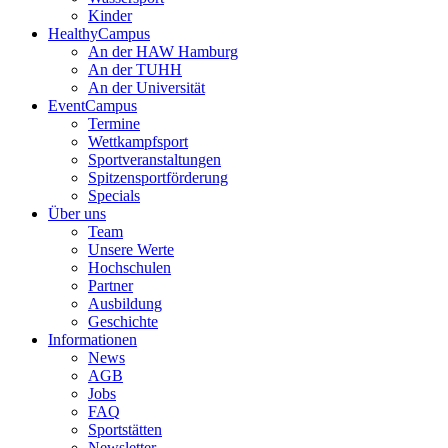
Kinder
HealthyCampus
An der HAW Hamburg
An der TUHH
An der Universität
EventCampus
Termine
Wettkampfsport
Sportveranstaltungen
Spitzensportförderung
Specials
Über uns
Team
Unsere Werte
Hochschulen
Partner
Ausbildung
Geschichte
Informationen
News
AGB
Jobs
FAQ
Sportstätten
Newsletter