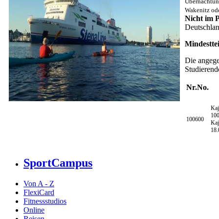
Übernachtung
Wakenitz ode
Nicht im P
Deutschlan
Mindestte
Die angege
Studierende
Nr.
No.
Kaj
10
100600
Kaj
18.
SportCampus
Von A - Z
FlexiCard
Fitnessstudios
Online
Reisen