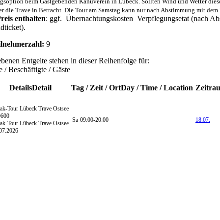
soption beim Gastgebenden Kanuverein in Lübeck. Sollten Wind und Wetter diese T
r die Trave in Betracht. Die Tour am Samstag kann nur nach Abstimmung mit dem 
reis enthalten
: ggf. Übernachtungskosten Verpflegungsetat (nach Ab
dticket).
ilnehmerzahl:
9
benen Entgelte stehen in dieser Reihenfolge für:
 / Beschäftigte / Gäste
Details
Detail
Tag / Zeit / Ort
Day / Time / Location
Zeitra
ak-Tour Lübeck Trave Ostsee
0600
Sa
09:00-20:00
18.07.
ak-Tour Lübeck Trave Ostsee
07.2026