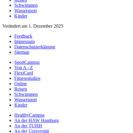
Schwimmen
Wassersport
Kinder
Verändert am 1. Dezember 2025
Feedback
Impressum
Datenschutzerklärung
Sitemap
SportCampus
Von A - Z
FlexiCard
Fitnessstudios
Online
Reisen
Schwimmen
Wassersport
Kinder
HealthyCampus
An der HAW Hamburg
An der TUHH
An der Universität