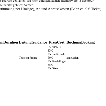
our am geplanten Tag nicht zulassen, kämen alternativ die "3-Seentour",
Kursleiter gebucht werden
stimmung per Umlage), An und Abreisekosten (Bahn ca. 9 € Ticket,
um
Duration
Leitung
Guidance
Preis
Cost
Buchung
Booking
35/ 50/ 65 €
35 €
für Studierende
Thorsten Freitag
50 €
abgelaufen
für Beschäftigte
65 €
für Gäste