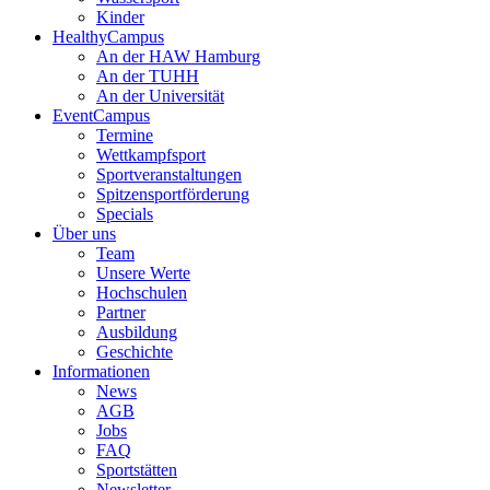
Kinder
HealthyCampus
An der HAW Hamburg
An der TUHH
An der Universität
EventCampus
Termine
Wettkampfsport
Sportveranstaltungen
Spitzensportförderung
Specials
Über uns
Team
Unsere Werte
Hochschulen
Partner
Ausbildung
Geschichte
Informationen
News
AGB
Jobs
FAQ
Sportstätten
Newsletter