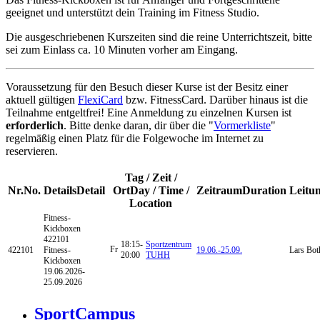
geeignet und unterstützt dein Training im Fitness Studio.
Die ausgeschriebenen Kurszeiten sind die reine Unterrichtszeit, bitte
sei zum Einlass ca. 10 Minuten vorher am Eingang.
Voraussetzung für den Besuch dieser Kurse ist der Besitz einer
aktuell gültigen
FlexiCard
bzw. FitnessCard. Darüber hinaus ist die
Teilnahme entgeltfrei! Eine Anmeldung zu einzelnen Kursen ist
erforderlich
. Bitte denke daran, dir über die "
Vormerkliste
"
regelmäßig einen Platz für die Folgewoche im Internet zu
reservieren.
Tag / Zeit /
Nr.
No.
Details
Detail
Ort
Day / Time /
Zeitraum
Duration
Leitu
Location
Fitness-
Kickboxen
422101
18:15-
Sportzentrum
Fr
422101
Fitness-
19.06.-
25.09.
Lars Bot
20:00
TUHH
Kickboxen
19.06.2026-
25.09.2026
SportCampus