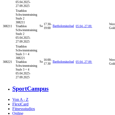
05.04.2025-
27.09.2025
Triathlon
Schwimmtraining
Stufe 2
308211
17:30-
Wern
Sa
Bartholomäusbad
308211
Triathlon
05.04.-
27.09.
19:00
Gold
Schwimmtraining
Stufe 2
05.04.2025-
27.09.2025
Triathlon
Schwimmtraining
Stufe 3 + 4
308221
16:00-
Wern
Sa
Bartholomäusbad
308221
Triathlon
05.04.-
27.09.
17:30
Gold
Schwimmtraining
Stufe 3 + 4
05.04.2025-
27.09.2025
SportCampus
Von A - Z
FlexiCard
Fitnessstudios
Online