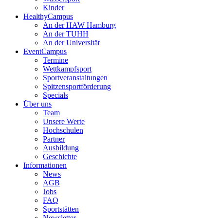
Kinder
HealthyCampus
An der HAW Hamburg
An der TUHH
An der Universität
EventCampus
Termine
Wettkampfsport
Sportveranstaltungen
Spitzensportförderung
Specials
Über uns
Team
Unsere Werte
Hochschulen
Partner
Ausbildung
Geschichte
Informationen
News
AGB
Jobs
FAQ
Sportstätten
Newsletter