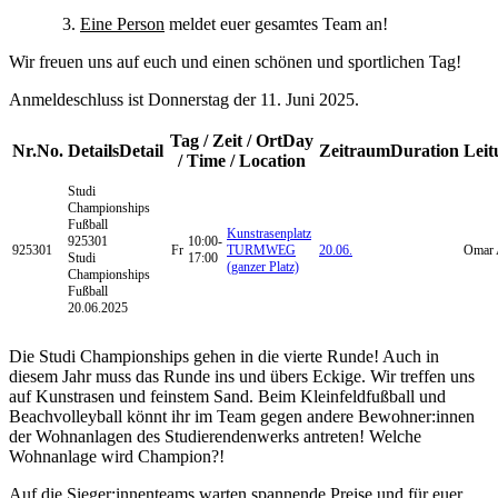
3.
Eine Person
meldet euer gesamtes Team an!
Wir freuen uns auf euch und einen schönen und sportlichen Tag!
Anmeldeschluss ist Donnerstag der 11. Juni 2025.
Tag / Zeit / Ort
Day
Nr.
No.
Details
Detail
Zeitraum
Duration
Leit
/ Time / Location
Studi
Championships
Fußball
Kunstrasenplatz
925301
10:00-
925301
Fr
TURMWEG
20.06.
Omar 
Studi
17:00
(ganzer Platz)
Championships
Fußball
20.06.2025
Die Studi Championships gehen in die vierte Runde! Auch in
diesem Jahr muss das Runde ins und übers Eckige. Wir treffen uns
auf Kunstrasen und feinstem Sand. Beim Kleinfeldfußball und
Beachvolleyball könnt ihr im Team gegen andere Bewohner:innen
der Wohnanlagen des Studierendenwerks antreten! Welche
Wohnanlage wird Champion?!
Auf die Sieger:innenteams warten spannende Preise und für euer