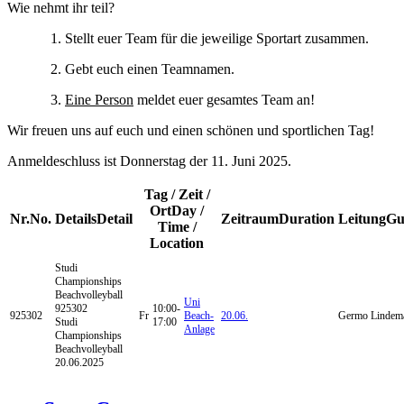
Wie nehmt ihr teil?
1. Stellt euer Team für die jeweilige Sportart zusammen.
2. Gebt euch einen Teamnamen.
3.
Eine Person
meldet euer gesamtes Team an!
Wir freuen uns auf euch und einen schönen und sportlichen Tag!
Anmeldeschluss ist Donnerstag der 11. Juni 2025.
Tag / Zeit /
Ort
Day /
Nr.
No.
Details
Detail
Zeitraum
Duration
Leitung
Gu
Time /
Location
Studi
Championships
Beachvolleyball
Uni
925302
10:00-
925302
Fr
Beach-
20.06.
Germo Lindem
Studi
17:00
Anlage
Championships
Beachvolleyball
20.06.2025