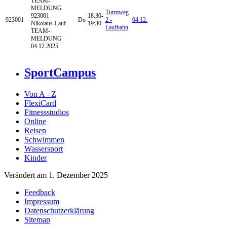
TEAM-
MELDUNG
Turmweg
923001
18:30-
923001
Do
2 -
04.12.
Nikolaus-Lauf
19:30
Laufbahn
TEAM-
MELDUNG
04.12.2025
SportCampus
Von A - Z
FlexiCard
Fitnessstudios
Online
Reisen
Schwimmen
Wassersport
Kinder
Verändert am 1. Dezember 2025
Feedback
Impressum
Datenschutzerklärung
Sitemap