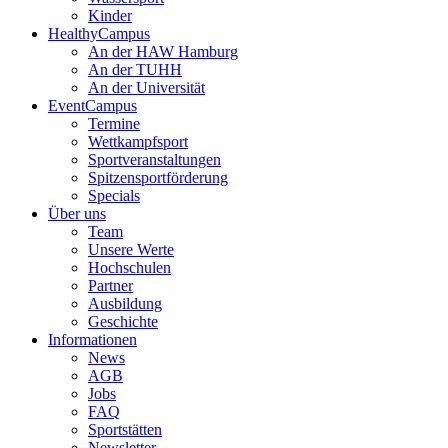
Kinder
HealthyCampus
An der HAW Hamburg
An der TUHH
An der Universität
EventCampus
Termine
Wettkampfsport
Sportveranstaltungen
Spitzensportförderung
Specials
Über uns
Team
Unsere Werte
Hochschulen
Partner
Ausbildung
Geschichte
Informationen
News
AGB
Jobs
FAQ
Sportstätten
Newsletter