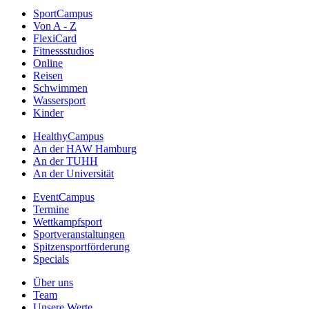
SportCampus
Von A - Z
FlexiCard
Fitnessstudios
Online
Reisen
Schwimmen
Wassersport
Kinder
HealthyCampus
An der HAW Hamburg
An der TUHH
An der Universität
EventCampus
Termine
Wettkampfsport
Sportveranstaltungen
Spitzensportförderung
Specials
Über uns
Team
Unsere Werte