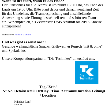
Wann ist der Start, wann ist das Ende?
Der Startschuss für alle Teams ist um punkt 18:30 Uhr, das Ende des
Laufs um 19:30 Uhr. Bitte plant davor und danach genügend Zeit
für das Umziehen, die Teambesprechung und anschließende
Auswertung sowie Ehrung des schnellsten und schönsten Teams
ein. Wir empfehlen, als Zeitfenster 17:45 Ankunft bis 20:15 Abreise
einzuplanen!
Bildnachweis
Antonio
Gravante
Und was gibt es sonst noch?
Gesunde weihnachtliche Snacks, Glühwein & Punsch "mit & ohne"
und Spekulatius.
Unsere Kooperationspartnerin "Die Techniker" unterstützt uns.
Tag / Zeit /
Nr.
No.
Details
Detail
Ort
Day / Time
Zeitraum
Duration
Leitung
/ Location
Nikolaus-Lauf