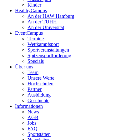
Kinder
HealthyCampus
An der HAW Hamburg
An der TUHH
An der Universität
EventCampus
Termine
Wettkampfsport
Sportveranstaltungen
Spitzensportförderung
Specials
Über uns
Team
Unsere Werte
Hochschulen
Partner
Ausbildung
Geschichte
Informationen
News
AGB
Jobs
FAQ
Sportstätten
Newsletter