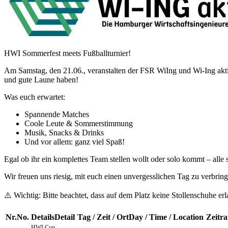
HWI Sommerfest meets Fußballturnier!
Am Samstag, den 21.06., veranstalten der FSR WiIng und Wi-Ing akti
und gute Laune haben!
Was euch erwartet:
Spannende Matches
Coole Leute & Sommerstimmung
Musik, Snacks & Drinks
Und vor allem: ganz viel Spaß!
Egal ob ihr ein komplettes Team stellen wollt oder solo kommt – alle
Wir freuen uns riesig, mit euch einen unvergesslichen Tag zu verbring
⚠️ Wichtig: Bitte beachtet, dass auf dem Platz keine Stollenschuhe e
Nr.
No.
Details
Detail
Tag / Zeit / Ort
Day / Time / Location
Zeitr
HWI Cup