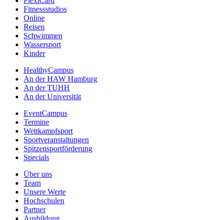
FlexiCard
Fitnessstudios
Online
Reisen
Schwimmen
Wassersport
Kinder
HealthyCampus
An der HAW Hamburg
An der TUHH
An der Universität
EventCampus
Termine
Wettkampfsport
Sportveranstaltungen
Spitzensportförderung
Specials
Über uns
Team
Unsere Werte
Hochschulen
Partner
Ausbildung