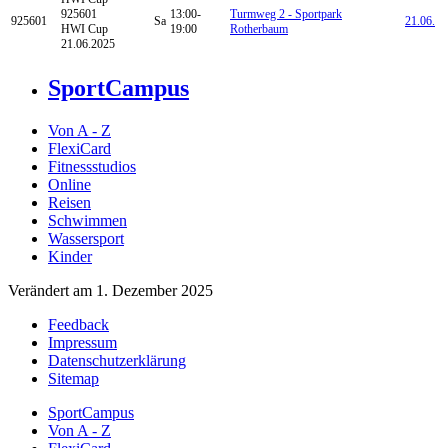
925601
13:00-
Turmweg 2 - Sportpark
925601
Sa
21.06.
HWI Cup
19:00
Rotherbaum
21.06.2025
SportCampus
Von A - Z
FlexiCard
Fitnessstudios
Online
Reisen
Schwimmen
Wassersport
Kinder
Verändert am 1. Dezember 2025
Feedback
Impressum
Datenschutzerklärung
Sitemap
SportCampus
Von A - Z