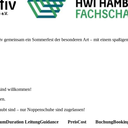
v gemeinsam ein Sommerfest der besonderen Art – mit einem spaßigen F
 sind willkommen!
en.
rlaubt sind – nur Noppenschuhe sind zugelassen!
aum
Duration
Leitung
Guidance
Preis
Cost
Buchung
Bookin