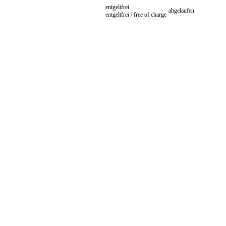
entgeltfrei
abgelaufen
entgeltfrei / free of charge