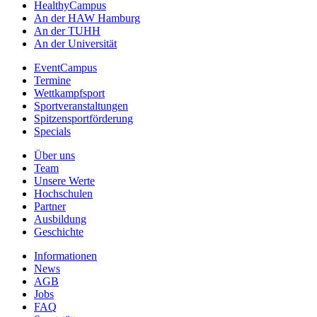
HealthyCampus
An der HAW Hamburg
An der TUHH
An der Universität
EventCampus
Termine
Wettkampfsport
Sportveranstaltungen
Spitzensportförderung
Specials
Über uns
Team
Unsere Werte
Hochschulen
Partner
Ausbildung
Geschichte
Informationen
News
AGB
Jobs
FAQ