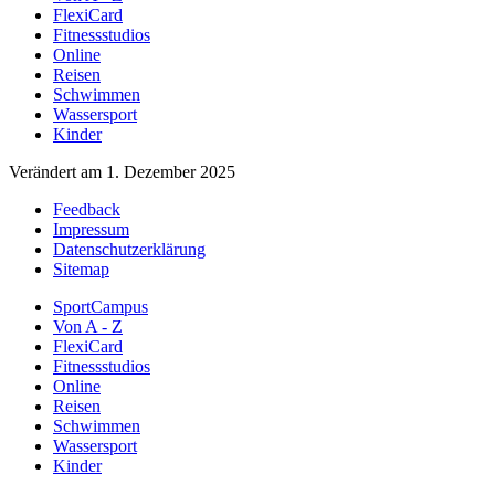
FlexiCard
Fitnessstudios
Online
Reisen
Schwimmen
Wassersport
Kinder
Verändert am 1. Dezember 2025
Feedback
Impressum
Datenschutzerklärung
Sitemap
SportCampus
Von A - Z
FlexiCard
Fitnessstudios
Online
Reisen
Schwimmen
Wassersport
Kinder