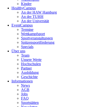
Kinder
HealthyCampus
An der HAW Hamburg
An der TUHH
An der Universität
EventCampus
Termine
Wettkampfsport
Sportveranstaltungen
Spitzensportförderung
Specials
Über uns
Team
Unsere Werte
Hochschulen
Partner
Ausbildung
Geschichte
Informationen
News
AGB
Jobs
FAQ
Sportstätten
Newsletter