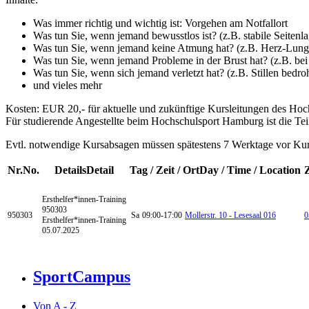
Was immer richtig und wichtig ist: Vorgehen am Notfallort
Was tun Sie, wenn jemand bewusstlos ist? (z.B. stabile Seite
Was tun Sie, wenn jemand keine Atmung hat? (z.B. Herz-Lun
Was tun Sie, wenn jemand Probleme in der Brust hat? (z.B. bei
Was tun Sie, wenn sich jemand verletzt hat? (z.B. Stillen bedro
und vieles mehr
Kosten: EUR 20,- für aktuelle und zukünftige Kursleitungen des Ho
Für studierende Angestellte beim Hochschulsport Hamburg ist die Teil
Evtl. notwendige Kursabsagen müssen spätestens 7 Werktage vor Kursb
Nr.
No.
Details
Detail
Tag / Zeit / Ort
Day / Time / Location
Ersthelfer*innen-Training
950303
950303
Sa
09:00-17:00
Mollerstr. 10 - Lesesaal 016
0
Ersthelfer*innen-Training
05.07.2025
SportCampus
Von A - Z