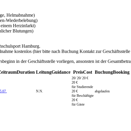
nlage, Helmabnahme)
gen-Wiederbelebung)
 einem Herzinfarkt)
hlicher Blutungen)
chschulsport Hamburg.
nahme kostenlos (hier bitte nach Buchung Kontakt zur Geschäftsstelle 
eginn in der Geschäftsstelle vorliegen, ansonsten ist der Gesamtbetra
Zeitraum
Duration
Leitung
Guidance
Preis
Cost
Buchung
Booking
20/ 20/ 20 €
20 €
für Studierende
5.07.
N.N.
20 €
abgelaufen
für Beschäftigte
20 €
für Gäste