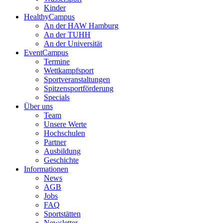
Kinder
HealthyCampus
An der HAW Hamburg
An der TUHH
An der Universität
EventCampus
Termine
Wettkampfsport
Sportveranstaltungen
Spitzensportförderung
Specials
Über uns
Team
Unsere Werte
Hochschulen
Partner
Ausbildung
Geschichte
Informationen
News
AGB
Jobs
FAQ
Sportstätten
Newsletter