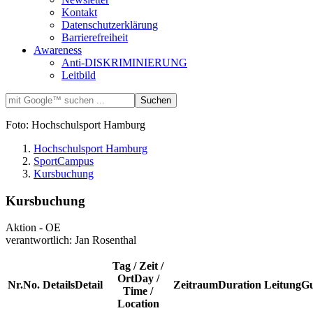
Kontakt
Datenschutzerklärung
Barrierefreiheit
Awareness
Anti-DISKRIMINIERUNG
Leitbild
Foto: Hochschulsport Hamburg
Hochschulsport Hamburg
SportCampus
Kursbuchung
Kursbuchung
Aktion - OE
verantwortlich: Jan Rosenthal
Tag / Zeit /
Ort
Day /
Nr.
No.
Details
Detail
Zeitraum
Duration
Leitung
Gu
Time /
Location