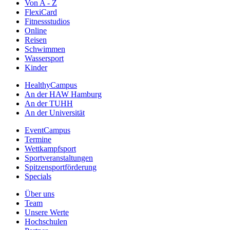
Von A - Z
FlexiCard
Fitnessstudios
Online
Reisen
Schwimmen
Wassersport
Kinder
HealthyCampus
An der HAW Hamburg
An der TUHH
An der Universität
EventCampus
Termine
Wettkampfsport
Sportveranstaltungen
Spitzensportförderung
Specials
Über uns
Team
Unsere Werte
Hochschulen