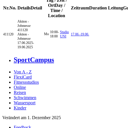
Tag / Zeit /
Ort
Day /
Nr.
No.
Details
Detail
Zeitraum
Duration
Leitung
Gu
Time /
Location
Aktion -
Jobmesse
411120
10:00-
Studio
Mo
411120
Aktion -
17.06.-
19.06.
18:00
UNI
Jobmesse
17.06.2025-
19.06.2025
SportCampus
Von A - Z
FlexiCard
Fitnessstudios
Online
Reisen
Schwimmen
Wassersport
Kinder
Verändert am 1. Dezember 2025
Feedback