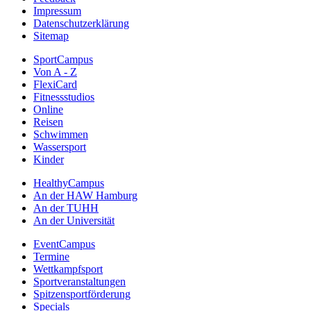
Impressum
Datenschutzerklärung
Sitemap
SportCampus
Von A - Z
FlexiCard
Fitnessstudios
Online
Reisen
Schwimmen
Wassersport
Kinder
HealthyCampus
An der HAW Hamburg
An der TUHH
An der Universität
EventCampus
Termine
Wettkampfsport
Sportveranstaltungen
Spitzensportförderung
Specials