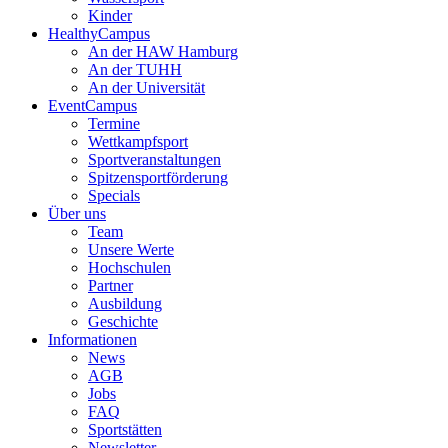
Kinder
HealthyCampus
An der HAW Hamburg
An der TUHH
An der Universität
EventCampus
Termine
Wettkampfsport
Sportveranstaltungen
Spitzensportförderung
Specials
Über uns
Team
Unsere Werte
Hochschulen
Partner
Ausbildung
Geschichte
Informationen
News
AGB
Jobs
FAQ
Sportstätten
Newsletter